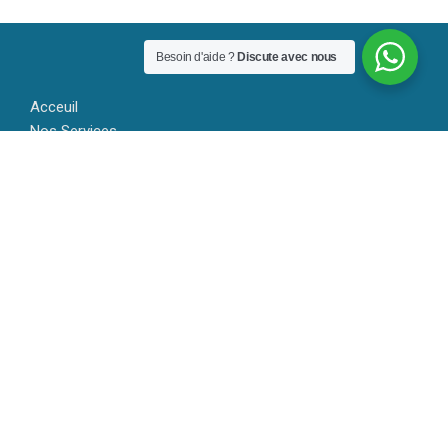
Besoin d'aide ?
Discute avec nous
Acceuil
Nos Services
Nos Tarifs
Contact
Société de transport international, nous offrons à nos clients
tous les services de logiqtique entre les différents
continents.Que ce soit un petit colis, une palette, un