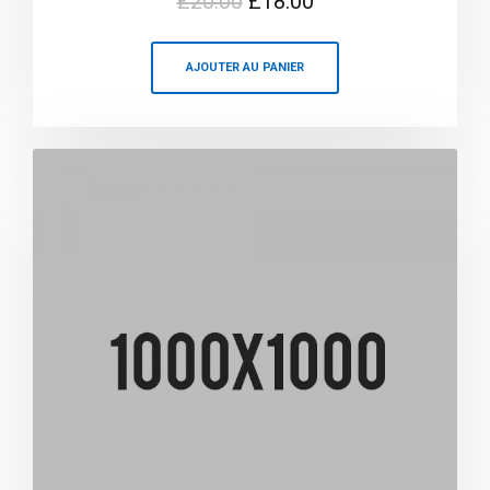
£
20.00
£
18.00
4.00
sur 5
AJOUTER AU PANIER