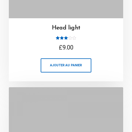
Head light
Note
£
9.00
3.00
sur 5
AJOUTER AU PANIER