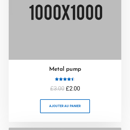
Metal pump
Note
£
3.00
£
2.00
4.50
sur 5
AJOUTER AU PANIER